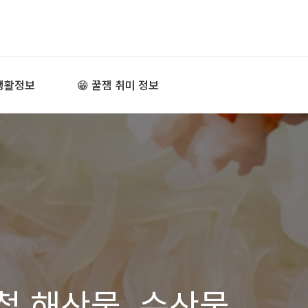
굳 생활정보
😁 꿀잼 취미 정보
철 해산물, 수산물