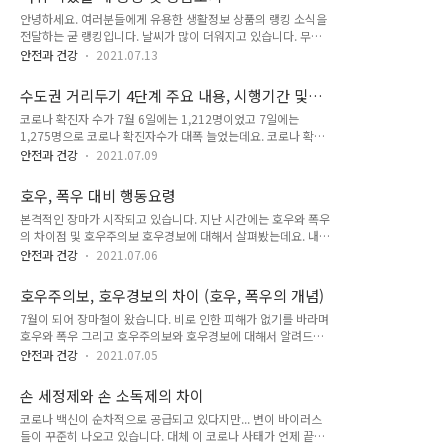
아닙니다. ㅠㅠ 다들 어렸을 때나 아기 때 땀띠 한 번씩 나신 경
나, 백신으로 인하여 산모와 태아에..
안녕하세요. 여러분들에게 유용한 생활정보 상품의 랭킹 소식을
험이 있을 거예요. 저 같은 경우에 성인이 된 이후로는 땀띠에 잘
전달하는 굳 랭킹입니다. 날씨가 많이 더워지고 있습니다. 무더
걸리지 않지만, 그래도 3년에 한 번씩 정도는 걸렸던 것 같아요.
위, 열대야, 열돔, 폭염, 폭염주의보, 폭염경보와 같은 말들이 뉴
이렇게 가끔씩 우리를 귀찮고 아프게 많드는 땀띠 그 원인과 치
안전과 건강
2021.07.13
스에서 심심치 않게 보입니다. 더운 날씨로 인해 신체에 무리가
료법 그리고 예방법까지 알아보도록 하겠습니다. 성인 땀띠, 아
가게 되면 폭염성 질병에 걸리게 되는데요. 이러한 증상을 우리
기 땀띠 원인 땀띠는 왜 생기는 것일까요? 그리고 왜 아기 때 더
수도권 거리두기 4단계 주요 내용, 시행기간 및
는 흔히 더위 먹었다고 부릅니다. 뉴스나 각종 언론매체에서는
많이 땀띠에 걸릴..
적용범위
코로나 확진자 수가 7월 6일에는 1,212명이었고 7일에는
날씨가 더 더위질 것으로 보고 있는데요. 따라서 이번 글에서는
1,275명으로 코로나 확진자수가 대폭 늘었는데요. 코로나 확진
더위로 인한 질병들에 대해서 알아보도록 하겠습니다. 더위로 인
자의 증가로 사회적 거리두기가 수도권에서는 2단계에서 4단계
한 질병들도 여러 종류가 있는데요. 각각의 종류에 따라 어떠한
안전과 건강
2021.07.09
로 격상된다고 합니다. 특히나 수도권에서 많은 확진자가 발생하
증상이 있으며, 그에 따른 응급조치 방법도 알려드리도록 하겠습
여 정부에서 수도권에 사회적 거리두기를 4단계로 격상하며 특
니다. 더위 먹었을 때 증상 및 응급조치 방법 일사병 일사병은 더
호우, 폭우 대비 행동요령
단에 조치를 취한 것으로 생각됩니다. 이번 수도권 거리두기의
위 먹었을 때 나타나는 대표적..
본격적인 장마가 시작되고 있습니다. 지난 시간에는 호우와 폭우
내용을 자세히 살펴보도록 하겠습니다. 거리두기 4단계 "시행기
의 차이점 및 호우주의보 호우경보에 대해서 살펴봤는데요. 내용
간" 현재 예정된 거리두기 4단계 기간은 7월 12일 월요일부터 7
이 궁금하신 분들은 아래 링크 클릭해 보세요~ 호우주의보, 호우
월 25일 일요일까지 2주간 시행을 할 예정입니다. 거리두기 4단
안전과 건강
2021.07.06
경보의 차이 (호우, 폭우의 개념) 7월이 되어 장마철이 왔습니다.
계 시행기간 동안 확진자 증가 추세를 살펴보며 조정(연장 또는
비로 인한 피해가 없기를 바라며 호우와 폭우 그리고 호우주의보
축소)할 예정이라고 합니다. 거리두기 4단계 "적용범위" 거리두
호우주의보, 호우경보의 차이 (호우, 폭우의 개념)
와 호우경보에 대해서 알려드리도록 하겠습니다. 장마란 장마전
기 4단계 적용범위는 수도권 전체..
7월이 되어 장마철이 왔습니다. 비로 인한 피해가 없기를 바라며
선의 형성으로 인해 여러 날에 goodranking.co.kr 자 그렇다면
호우와 폭우 그리고 호우주의보와 호우경보에 대해서 알려드리
이번에는 호우주의보와 호우경보 발령 시에 우리는 어떻게 행동
도록 하겠습니다. 장마란 장마전선의 형성으로 인해 여러 날에
해야~ 장마와 호우에 대비하여 우리가 해야 하는 것들은 무엇인
안전과 건강
2021.07.05
거처 많은 양의 비가 내리는 것을 말합니다. 장마철이나 태풍의
지 어떻게 해야 많은 양의 비로부터 본인의 생명과 재산을 보호
상륙 등으로 비가 많이 내리는 것을 우리는 일반적으로 호우 또
할 수 있는지 장마철 호우 또는 폭우로부터 피해를 최소화할 수
손 세정제와 손 소독제의 차이
는 폭우라고 부르고 있으며, 호우와 폭우가 발생할 경우 많은 양
있는 방법들을 자세히 ..
코로나 백신이 순차적으로 공급되고 있다지만... 변이 바이러스
의 비로 인해 인명적 사고와 재산적 피해가 매년 빈번히 발생하
들이 꾸준히 나오고 있습니다. 대체 이 코로나 사태가 언제 끝날
고 있습니다. 그래서 국가와 기상청에서는 비로 인한 국민들의