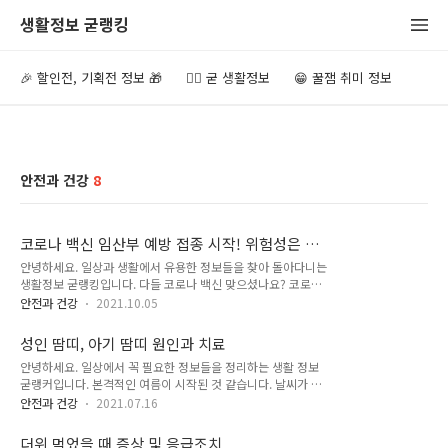
생활정보 굳랭킹
🎉 할인전, 기획전 정보 🎁
👍🏻 굳 생활정보
😁 꿀잼 취미 정보
안전과 건강
8
코로나 백신 임산부 예방 접종 시작! 위험성은 없
는가?
안녕하세요. 일상과 생활에서 유용한 정보들을 찾아 돌아다니는
생활정보 굳랭킹입니다. 다들 코로나 백신 맞으셨나요? 코로나
가 발생한 지 2년이 다 되어가고 있습니다. 세계적으로 대 유행
안전과 건강
2021.10.05
하고 있는 질병과 싸우시는 모든 의료진 및 방역 관련 종사자 분
들의 안녕과 평화를 바랍니다. 임산부 코로나 백신 예방 접종 시
성인 땀띠, 아기 땀띠 원인과 치료
작 정부에서는 오는 8일부터 임산부 분들의 코라나 백신 예방 접
안녕하세요. 일상에서 꼭 필요한 정보들을 정리하는 생활 정보
종을 시작한다고 합니다. 그동안 코로나 백신 예방 접종을 받고
굳랭커입니다. 본격적인 여름이 시작된 것 같습니다. 날씨가 너
싶었지만 임신으로 인하여 예방 접종을 받지 못하셨던 분들은 오
무 더워졌어요. ㅠㅜ 잠깐씩만 걸어도 땀이 주룩주룩 너무 힘든
는 8일에 코로나 백신 예약 신청하셔서 꼭 코로나 예방접종받으
안전과 건강
2021.07.16
것 같습니다. 이렇게 더운 날 저처럼 땀이 많으신 분들은 땀띠 조
시길 바랍니다. 코로나 백신 임산부 예방 접종의 위험성 태아나
심하셔야 합니다. 땀띠가 나면 간지럽고 따갑고 여간 귀찮은 게
산모에게 악영향을 끼치는 것이 아닌가 라고 생각이 들 수 있으
더위 먹었을 때 증상 및 응급조치