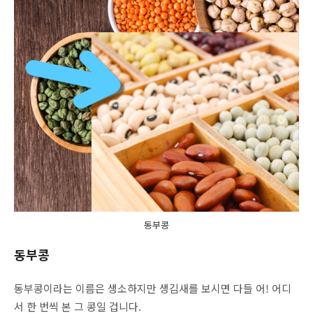
동부콩
동부콩
동부콩이라는 이름은 생소하지만 생김새를 보시면 다들 어! 어디
서 한 번씩 본 그 콩일 겁니다.