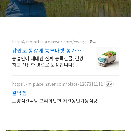
https://smartstore.naver.com/ywdga
광고
강원도 동강애 농부마켓 농가에
서 바로 우리 동네로!
농업인이 재배한 진짜 농특산물, 건강
하고 신선한 맛으로 보장합니다!
https://m.place.naver.com/place/1207311111
광고
갈낙집
보양식갈낙탕 프라이빗한 애견동반가능식당