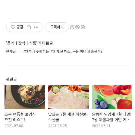
공감
구독하기
'음식ㅣ간식ㅣ식품'의 다른글
현재글
7월부터 수확하는 7월 제철 채소, 곡물 어디에 좋을까?
관련글
초복 여름철 보양식
맛있는 7월 제철 해산물,
달콤한 영양제 7월 과일!
추천 리스트!
수산물
7월 제철과일 어떤 게
있나?
2021.07.08
2021.06.25
2021.06.21