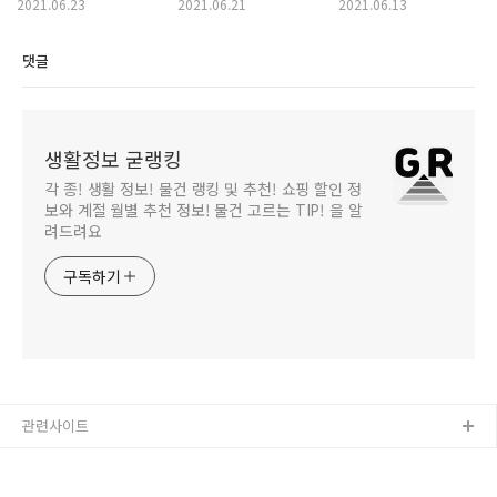
좋을까?
있나?
(참다랑어, 장어, 소라,
2021.06.23
2021.06.21
2021.06.13
다슬기)
댓글
생활정보 굳랭킹
각 종! 생활 정보! 물건 랭킹 및 추천! 쇼핑 할인 정
보와 계절 월별 추천 정보! 물건 고르는 TIP! 을 알
려드려요
구독하기
관련사이트