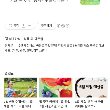
된 자격증! 자격증 취득시 추가 무료
수강
공감
구독하기
'음식ㅣ간식ㅣ식품'의 다른글
현재글
6월 제철채소, 곡물은 무엇일까? 건강에 좋은 6월 제철채소 곡물 알아보
세요. (여주, 완두, 호박, 감자, 보리)
관련글
7월부터 수확하는 7월
달콤한 영양제 7월 과일!
6월 제철 생선 해산물
제철 채소, 곡물 어디에
7월 제철과일 어떤 게
어패류 살펴보기