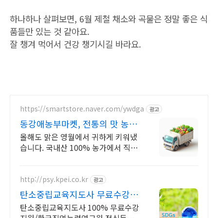
하나하나 살펴보면, 6월 제철 채소와 곡물은 정말 좋은 식
품들만 있는 것 같아요.
잘 챙겨 먹어서 건강 챙기시길 바라요.
https://smartstore.naver.com/ywdga
광고
동강애농부마켓, 전통의 맛 농가
에서 바로 우리 동네로!
올해도 맑은 영월에서 귀하게 키워냈
습니다. 국내산 100% 농가에서 직접
발송!
http://psy.kpei.co.kr
광고
탄소중립교육지도사 무료수강 1
급,2급 자격증 동시취득
탄소중립교육지도사 100% 무료수강
지원/한국직업능력연구원 정식등록