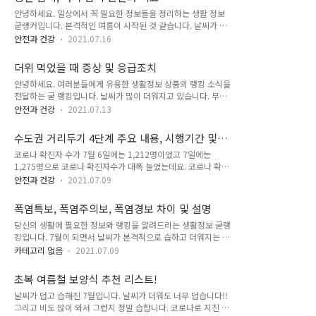
지는 신기하긴 했지만 몇 가지 단점들 때문에 구매가 망설여졌었
나, 백신으로 인하여 산모와 태아에..
안녕하세요. 일상에서 꼭 필요한 정보들을 정리하는 생활 정보
어요. 하지만 이번에 나온 갤럭시 폴드 3은 제가 생각했던 단점
굳랭커입니다. 본격적인 여름이 시작된 것 같습니다. 날씨가 너
들을 모두 보완하여 출시되었더라고요. 역시 소비자의 니즈를 잘
무 더워졌어요. ㅠㅜ 잠깐씩만 걸어도 땀이 주룩주룩 너무 힘든
파악하는 대기업 삼성 답습니다. 갤럭시 Z 폴드 3 S Pen 사용 제
안전과 건강
2021.07.16
것 같습니다. 이렇게 더운 날 저처럼 땀이 많으신 분들은 땀띠 조
가 지난 갤럭시 Z 폴드 2의 구매를 망설였던 가장 큰 이유는 바
심하셔야 합니다. 땀띠가 나면 간지럽고 따갑고 여간 귀찮은 게
로 S펜의 기능들을 활용할 수 없었다는 점인데요. 넓은 화면은
더위 먹었을 때 증상 및 응급조치
아닙니다. ㅠㅠ 다들 어렸을 때나 아기 때 땀띠 한 번씩 나신 경
만족스러웠지만 ..
안녕하세요. 여러분들에게 유용한 생활정보 상품의 랭킹 소식을
험이 있을 거예요. 저 같은 경우에 성인이 된 이후로는 땀띠에 잘
전달하는 굳 랭킹입니다. 날씨가 많이 더워지고 있습니다. 무더
걸리지 않지만, 그래도 3년에 한 번씩 정도는 걸렸던 것 같아요.
위, 열대야, 열돔, 폭염, 폭염주의보, 폭염경보와 같은 말들이 뉴
이렇게 가끔씩 우리를 귀찮고 아프게 많드는 땀띠 그 원인과 치
안전과 건강
2021.07.13
스에서 심심치 않게 보입니다. 더운 날씨로 인해 신체에 무리가
료법 그리고 예방법까지 알아보도록 하겠습니다. 성인 땀띠, 아
가게 되면 폭염성 질병에 걸리게 되는데요. 이러한 증상을 우리
기 땀띠 원인 땀띠는 왜 생기는 것일까요? 그리고 왜 아기 때 더
수도권 거리두기 4단계 주요 내용, 시행기간 및
는 흔히 더위 먹었다고 부릅니다. 뉴스나 각종 언론매체에서는
많이 땀띠에 걸릴..
적용범위
코로나 확진자 수가 7월 6일에는 1,212명이었고 7일에는
날씨가 더 더위질 것으로 보고 있는데요. 따라서 이번 글에서는
1,275명으로 코로나 확진자수가 대폭 늘었는데요. 코로나 확진
더위로 인한 질병들에 대해서 알아보도록 하겠습니다. 더위로 인
자의 증가로 사회적 거리두기가 수도권에서는 2단계에서 4단계
한 질병들도 여러 종류가 있는데요. 각각의 종류에 따라 어떠한
안전과 건강
2021.07.09
로 격상된다고 합니다. 특히나 수도권에서 많은 확진자가 발생하
증상이 있으며, 그에 따른 응급조치 방법도 알려드리도록 하겠습
여 정부에서 수도권에 사회적 거리두기를 4단계로 격상하며 특
니다. 더위 먹었을 때 증상 및 응급조치 방법 일사병 일사병은 더
폭염특보, 폭염주의보, 폭염경보 차이 및 설명
단에 조치를 취한 것으로 생각됩니다. 이번 수도권 거리두기의
위 먹었을 때 나타나는 대표적..
당신의 생활에 필요한 정보와 랭킹을 알려드리는 생활정보 굳랭
내용을 자세히 살펴보도록 하겠습니다. 거리두기 4단계 "시행기
킹입니다. 7월이 되면서 날씨가 본격적으로 습하고 더워지는 것
간" 현재 예정된 거리두기 4단계 기간은 7월 12일 월요일부터 7
같습니다. 이렇게 더위가 지속되는 기상 현상을 폭염이라고 하는
월 25일 일요일까지 2주간 시행을 할 예정입니다. 거리두기 4단
카테고리 없음
2021.07.09
데요. 여름철이 되면 폭염이 계속되는 날씨로 뉴스에서 종종 폭
계 시행기간 동안 확진자 증가 추세를 살펴보며 조정(연장 또는
염특보, 폭염주의보, 폭염경보라는 표현이 나오고 있습니다. 그
축소)할 예정이라고 합니다. 거리두기 4단계 "적용범위" 거리두
초복 여름철 보양식 추천 리스트!
런데 폭염특보는 뭐고? 폭염주의보는 뭐고? 폭염경보는 뭔지 명
기 4단계 적용범위는 수도권 전체..
날씨가 덥고 습해진 7월입니다. 날씨가 더워도 너무 덥습니다!!
확한 설명은 안 해줍니다. 여러분은 폭염 특보, 주의보, 경보가
그리고 비도 많이 와서 그런지 정말 습합니다. 코로나로 지친 심
각각 어떤 뜻이 있는지 알고 계신가요? 폭염 특보와 폭염 주의보