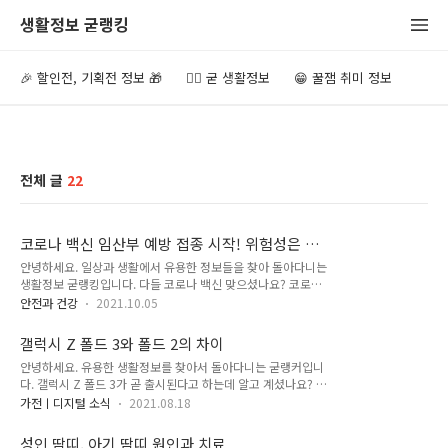
생활정보 굳랭킹
🎉 할인전, 기획전 정보 🎁
👍🏻 굳 생활정보
😁 꿀잼 취미 정보
전체 글
22
코로나 백신 임산부 예방 접종 시작! 위험성은 없
는가?
안녕하세요. 일상과 생활에서 유용한 정보들을 찾아 돌아다니는
생활정보 굳랭킹입니다. 다들 코로나 백신 맞으셨나요? 코로나
가 발생한 지 2년이 다 되어가고 있습니다. 세계적으로 대 유행
안전과 건강
2021.10.05
하고 있는 질병과 싸우시는 모든 의료진 및 방역 관련 종사자 분
들의 안녕과 평화를 바랍니다. 임산부 코로나 백신 예방 접종 시
갤럭시 Z 폴드 3와 폴드 2의 차이
작 정부에서는 오는 8일부터 임산부 분들의 코라나 백신 예방 접
안녕하세요. 유용한 생활정보를 찾아서 돌아다니는 굳랭커입니
종을 시작한다고 합니다. 그동안 코로나 백신 예방 접종을 받고
다. 갤럭시 Z 폴드 3가 곧 출시된다고 하는데 알고 계셨나요? 이
싶었지만 임신으로 인하여 예방 접종을 받지 못하셨던 분들은 오
번에 나온 갤럭시 폴드 3는 지난 갤럭시 폴드 2에 비해서 굉장히
는 8일에 코로나 백신 예약 신청하셔서 꼭 코로나 예방접종받으
가전ㅣ디지털 소식
2021.08.18
우수해졌는데요. 어떠한 변화가 있는지 설명드리도록 하겠습니
시길 바랍니다. 코로나 백신 임산부 예방 접종의 위험성 태아나
다. 갤럭시 폴드 3 폴드 2와의 차이 사실 지난 갤럭시 폴드 2 까
산모에게 악영향을 끼치는 것이 아닌가 라고 생각이 들 수 있으
성인 땀띠, 아기 땀띠 원인과 치료