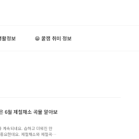
굳 생활정보
😁 꿀잼 취미 정보
은 6월 제철채소 곡물 알아보
 계속되네요. 습하고 더워진 만
 중요한데요. 제철채소와 제철곡물