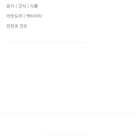
음식ㅣ간식ㅣ식품
아웃도어ㅣ액티비티
안전과 건강